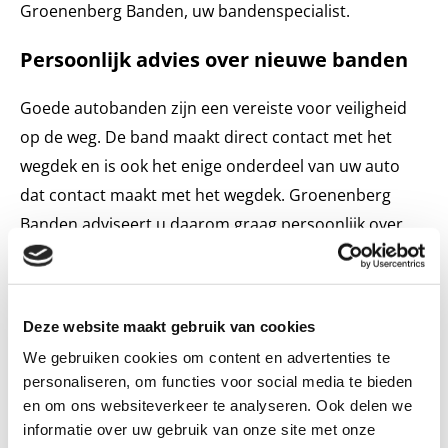
Groenenberg Banden, uw bandenspecialist.
Persoonlijk advies over nieuwe banden
Goede autobanden zijn een vereiste voor veiligheid
op de weg. De band maakt direct contact met het
wegdek en is ook het enige onderdeel van uw auto
dat contact maakt met het wegdek. Groenenberg
Banden adviseert u daarom graag persoonlijk over
nieuwe autobanden en is transparant over de prijzen
van autobanden. Afhankelijk van uw rijgedrag en
wensen, kunnen wij u de juiste autobanden adviseren.
Deze website maakt gebruik van cookies
Van goedkope autobanden tot luxe
We gebruiken cookies om content en advertenties te
personaliseren, om functies voor social media te bieden
sportbanden
en om ons websiteverkeer te analyseren. Ook delen we
informatie over uw gebruik van onze site met onze
Groenenberg Banden biedt een grote keuze aan