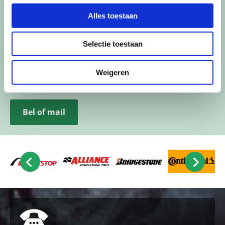
Alles toestaan
Door professionele apparatuur, een grote voorraad
en een snelle levering en service, kunt u door
Selectie toestaan
Groenenberg Banden snel en veilig de weg weer op!
Wilt u direct persoonlijk advies op maat? Neem dan
Weigeren
vrijblijvend
contact
met ons op.
Bel of mail